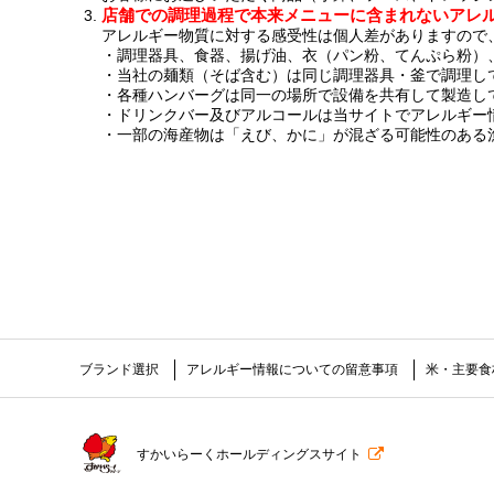
店舗での調理過程で本来メニューに含まれないアレ
アレルギー物質に対する感受性は個人差がありますので
調理器具、食器、揚げ油、衣（パン粉、てんぷら粉）
当社の麺類（そば含む）は同じ調理器具・釜で調理し
各種ハンバーグは同一の場所で設備を共有して製造し
ドリンクバー及びアルコールは当サイトでアレルギー
一部の海産物は「えび、かに」が混ざる可能性のある
ブランド選択
アレルギー情報についての留意事項
米・主要食
すかいらーくホールディングスサイト