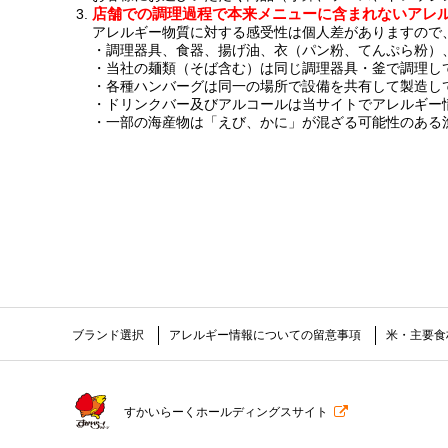
店舗での調理過程で本来メニューに含まれないアレ
アレルギー物質に対する感受性は個人差がありますので
調理器具、食器、揚げ油、衣（パン粉、てんぷら粉）
当社の麺類（そば含む）は同じ調理器具・釜で調理し
各種ハンバーグは同一の場所で設備を共有して製造し
ドリンクバー及びアルコールは当サイトでアレルギー
一部の海産物は「えび、かに」が混ざる可能性のある
ブランド選択
アレルギー情報についての留意事項
米・主要食
すかいらーくホールディングスサイト