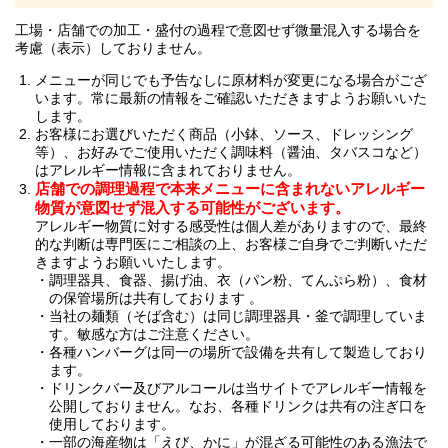
工場・店舗での加工・盛付の過程で意図せず微量混入する場合を
考慮（表示）しておりません。
メニューが同じでも予告なしに原材料が変更になる場合がござ
います。常に最新の情報をご確認いただきますようお願いいた
します。
お客様にお選びいただく商品（小鉢、ソース、ドレッシング
等）、お好みでご使用いただく調味料（醤油、タバスコなど）
はアレルギー情報に含まれておりません。
店舗での調理過程で本来メニューに含まれないアレルギー
物質が意図せず混入する可能性がございます。
アレルギー物質に対する感受性は個人差がありますので、最終
的な判断は専門医にご相談の上、お客様ご自身でご判断いただ
きますようお願いいたします。
調理器具、食器、揚げ油、衣（パン粉、てんぷら粉）、食材
の保管場所は共有しております 。
当社の麺類（そば含む）は同じ調理器具・釜で調理していま
す。敏感な方はご注意ください。
各種ハンバーグは同一の場所で設備を共有して製造しており
ます。
ドリンクバー及びアルコールは当サイトでアレルギー情報を
公開しておりません。なお、各種ドリンクは共有の注ぎ口を
使用しております。
一部の海産物は「えび、かに」が混ざる可能性のある漁法で