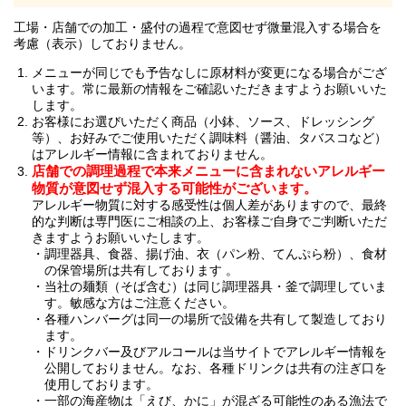
工場・店舗での加工・盛付の過程で意図せず微量混入する場合を
考慮（表示）しておりません。
メニューが同じでも予告なしに原材料が変更になる場合がござ
います。常に最新の情報をご確認いただきますようお願いいた
します。
お客様にお選びいただく商品（小鉢、ソース、ドレッシング
等）、お好みでご使用いただく調味料（醤油、タバスコなど）
はアレルギー情報に含まれておりません。
店舗での調理過程で本来メニューに含まれないアレルギー
物質が意図せず混入する可能性がございます。
アレルギー物質に対する感受性は個人差がありますので、最終
的な判断は専門医にご相談の上、お客様ご自身でご判断いただ
きますようお願いいたします。
調理器具、食器、揚げ油、衣（パン粉、てんぷら粉）、食材
の保管場所は共有しております 。
当社の麺類（そば含む）は同じ調理器具・釜で調理していま
す。敏感な方はご注意ください。
各種ハンバーグは同一の場所で設備を共有して製造しており
ます。
ドリンクバー及びアルコールは当サイトでアレルギー情報を
公開しておりません。なお、各種ドリンクは共有の注ぎ口を
使用しております。
一部の海産物は「えび、かに」が混ざる可能性のある漁法で