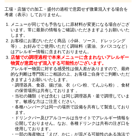
工場・店舗での加工・盛付の過程で意図せず微量混入する場合を
考慮（表示）しておりません。
メニューが同じでも予告なしに原材料が変更になる場合がござ
います。常に最新の情報をご確認いただきますようお願いいた
します。
お客様にお選びいただく商品（小鉢、ソース、ドレッシング
等）、お好みでご使用いただく調味料（醤油、タバスコなど）
はアレルギー情報に含まれておりません。
店舗での調理過程で本来メニューに含まれないアレルギー
物質が意図せず混入する可能性がございます。
アレルギー物質に対する感受性は個人差がありますので、最終
的な判断は専門医にご相談の上、お客様ご自身でご判断いただ
きますようお願いいたします。
調理器具、食器、揚げ油、衣（パン粉、てんぷら粉）、食材
の保管場所は共有しております 。
当社の麺類（そば含む）は同じ調理器具・釜で調理していま
す。敏感な方はご注意ください。
各種ハンバーグは同一の場所で設備を共有して製造しており
ます。
ドリンクバー及びアルコールは当サイトでアレルギー情報を
公開しておりません。なお、各種ドリンクは共有の注ぎ口を
使用しております。
一部の海産物は「えび、かに」が混ざる可能性のある漁法で